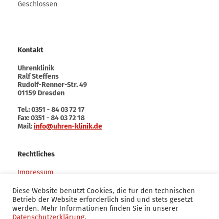
Geschlossen
Kontakt
Uhrenklinik
Ralf Steffens
Rudolf-Renner-Str. 49
01159 Dresden
Tel.: 0351 - 84 03 72 17
Fax: 0351 - 84 03 72 18
Mail:
info@uhren-klinik.de
Rechtliches
Impressum
Haftungsausschluss (Disclaimer)
Datenschutz
Diese Website benutzt Cookies, die für den technischen
AGB
Betrieb der Website erforderlich sind und stets gesetzt
werden. Mehr Informationen finden Sie in unserer
Datenschutzerklärung
.