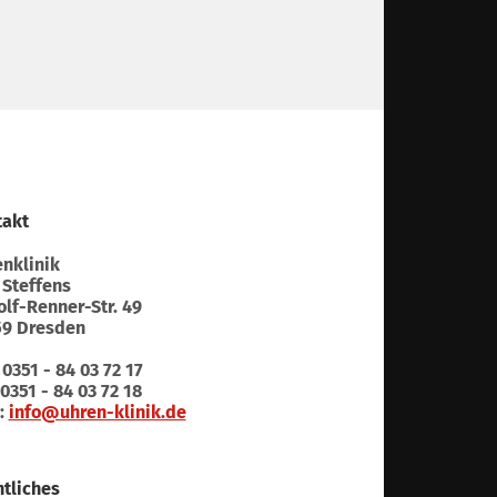
takt
nklinik
 Steffens
lf-Renner-Str. 49
59 Dresden
: 0351 - 84 03 72 17
 0351 - 84 03 72 18
:
info@uhren-klinik.de
tliches