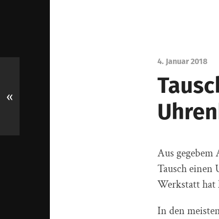
4. Januar 2018
Tausc
«
Uhrenb
Aus gegebem An
Tausch einen U
Werkstatt hat 
In den meisten